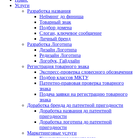
Услуги
Разработка названия
Нейминг до финиша
Товарный знак
Подбор домена
Слоган, ключевое сообщение
Личный бренд
Разработка Логотипа
Дизайн Логотипа
Редизайн Логотипа
Логобук, Гайдлайн
Регистрация товарного знака
Экспресс-проверка словесного обозначения
Подбор классов МКТУ
Патентно-правовая проверка товарного
знака
Подача заявки на регистрацию товарного
знака
Доработка бренда до патентной пригодности
Доработка названия до патентной
пригодности
Доработка логотипа до патентной
пригодности
Маркетинговые услуги