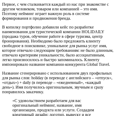
Первое, с чем сталкивается каждый из нас при знакомстве с
другим человеком, товаром или компанией – это имя.
Поэтому нейминг играет важную роль в системе
формирования и продвижения бренда.
В копилку портфолио добавили кейс по разработке
наименования для туристической компании HOLIDAILY
(продажа туров, обучение работе в сфере туризма, центр
бронирования). Необходимо было предложить клиенту
свободное в поисковике, уникальное для рынка услуг имя,
которое отвечало следующим требованиям: не было длинным,
отвечало критериям уникальности, было ассоциативным,
легко произносилось и быстро запоминалось. Клиенту
импонировало название компании-конкурента Global Travel.
Название сгенерировано с использованием двух профильных
для рынка слов: holiday (в переводе с английского – «отпуск»,
«отдых») + daily (в переводе – «ежедневный», «каждый
день»). Имя получилось оригинальным, звучным и сразу
понравилось заказчику.
«С удовольствием разработаем для вас
оригинальный нейминг, название, имя
организации, продукта или услуги. Создадим
креативный дизайн: логотип, вывеску и все