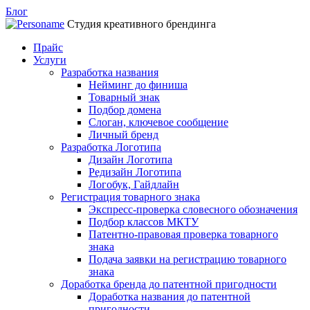
Блог
Студия креативного брендинга
Прайс
Услуги
Разработка названия
Нейминг до финиша
Товарный знак
Подбор домена
Слоган, ключевое сообщение
Личный бренд
Разработка Логотипа
Дизайн Логотипа
Редизайн Логотипа
Логобук, Гайдлайн
Регистрация товарного знака
Экспресс-проверка словесного обозначения
Подбор классов МКТУ
Патентно-правовая проверка товарного
знака
Подача заявки на регистрацию товарного
знака
Доработка бренда до патентной пригодности
Доработка названия до патентной
пригодности