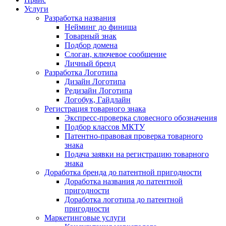
Услуги
Разработка названия
Нейминг до финиша
Товарный знак
Подбор домена
Слоган, ключевое сообщение
Личный бренд
Разработка Логотипа
Дизайн Логотипа
Редизайн Логотипа
Логобук, Гайдлайн
Регистрация товарного знака
Экспресс-проверка словесного обозначения
Подбор классов МКТУ
Патентно-правовая проверка товарного
знака
Подача заявки на регистрацию товарного
знака
Доработка бренда до патентной пригодности
Доработка названия до патентной
пригодности
Доработка логотипа до патентной
пригодности
Маркетинговые услуги