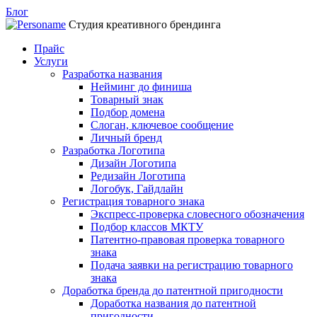
Блог
Студия креативного брендинга
Прайс
Услуги
Разработка названия
Нейминг до финиша
Товарный знак
Подбор домена
Слоган, ключевое сообщение
Личный бренд
Разработка Логотипа
Дизайн Логотипа
Редизайн Логотипа
Логобук, Гайдлайн
Регистрация товарного знака
Экспресс-проверка словесного обозначения
Подбор классов МКТУ
Патентно-правовая проверка товарного
знака
Подача заявки на регистрацию товарного
знака
Доработка бренда до патентной пригодности
Доработка названия до патентной
пригодности